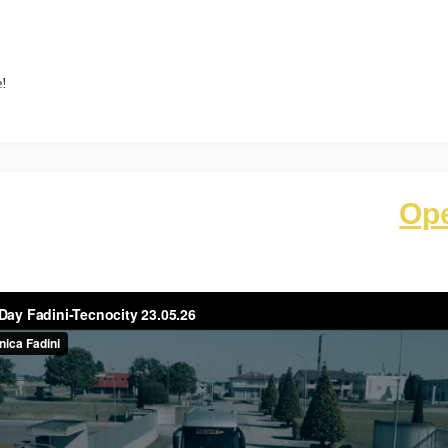
e!
Op