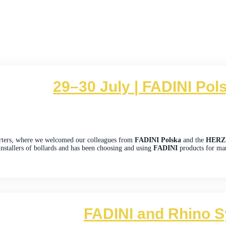
29–30 July | FADINI Pol
arters, where we welcomed our colleagues from
FADINI Polska
and the
HERZ
installers of bollards and has been choosing and using
FADINI
products for ma
FADINI and Rhino S