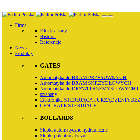
Przejdź
do
Firma
treści
Kim jestesmy
Historia
Referencje
News
Produkty
GATES
Automatyka do BRAM PRZESUWNYCH
Automatyka do BRAM SKRZYDŁOWYCH
Automatyka do DRZWI PRZEMYSŁOWYCH
szlabany
Elektronika STERUJĄCA I URZĄDZENIA B
CENTRALE STERUJĄCE
BOLLARDS
Słupki automatyczne hydrauliczne
Słupki półautomatyczne