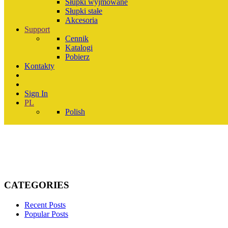
Słupki wyjmowane
Słupki stałe
Akcesoria
Support
Cennik
Katalogi
Pobierz
Kontakty
Sign In
PL
Polish
CATEGORIES
Recent Posts
Popular Posts