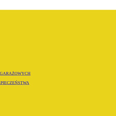
 I GARAŻOWYCH
EZPIECZEŃSTWA