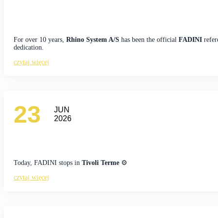
For over 10 years,
Rhino System A/S
has been the official
FADINI
refer
dedication.
czytaj więcej
23
JUN
2026
Today, FADINI stops in
Tivoli Terme
⚙️
czytaj więcej