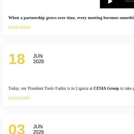
When a partnership grows over time, every meeting becomes somethin
czytaj więcej
18
JUN
2026
Today, our President Paolo Fadini is in Liguria at
CESIA Group
to take 
czytaj więcej
03
JUN
2026