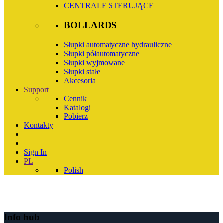
CENTRALE STERUJĄCE
BOLLARDS
Słupki automatyczne hydrauliczne
Słupki półautomatyczne
Słupki wyjmowane
Słupki stałe
Akcesoria
Support
Cennik
Katalogi
Pobierz
Kontakty
Sign In
PL
Polish
Info hub