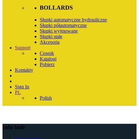
BOLLARDS
Słupki automatyczne hydrauliczne
Słupki półautomatyczne
Słupki wyjmowane
Słupki stałe
Akcesoria
Support
Cennik
Katalogi
Pobierz
Kontakty
Sign In
PL
Polish
Info hub