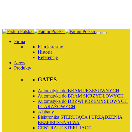
Przejdź
do
treści
Firma
Kim jestesmy
Historia
Referencje
News
Produkty
GATES
Automatyka do BRAM PRZESUWNYCH
Automatyka do BRAM SKRZYDŁOWYCH
Automatyka do DRZWI PRZEMYSŁOWYCH
I GARAŻOWYCH
szlabany
Elektronika STERUJĄCA I URZĄDZENIA
BEZPIECZEŃSTWA
CENTRALE STERUJĄCE