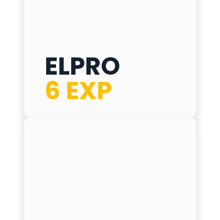
ELPRO
ELPRO 6 EXP
6 EXP