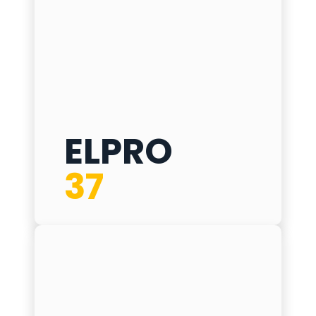
ELPRO
ELPRO 37
37