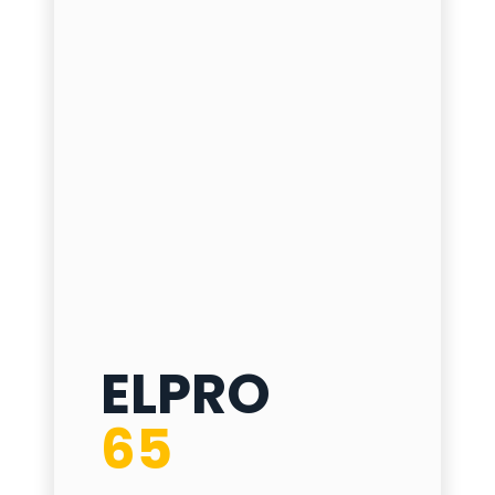
ELPRO
ELPRO 65
65