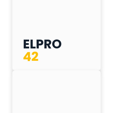
ELPRO
ELPRO 42
42