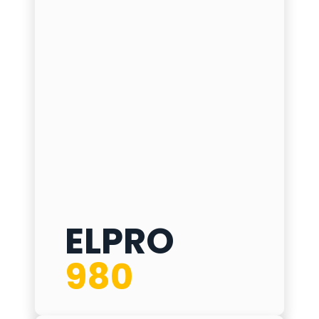
ELPRO
ELPRO 980
980