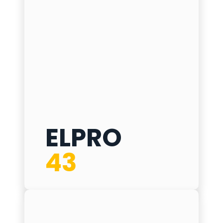
ELPRO
ELPRO 43
43