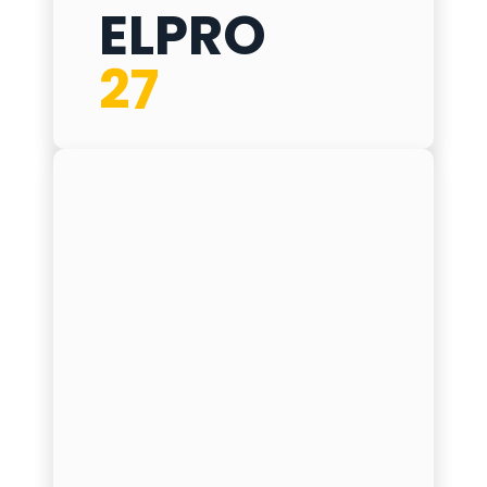
ELPRO
ELPRO 27
27