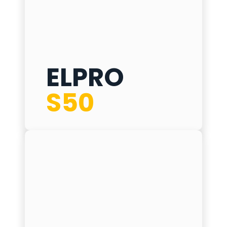
ELPRO
ELPRO S50
S50