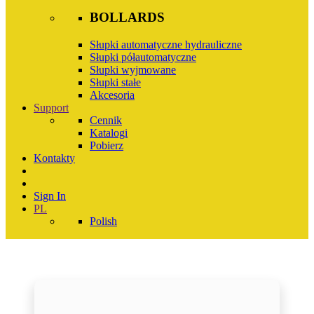
BOLLARDS
Słupki automatyczne hydrauliczne
Słupki półautomatyczne
Słupki wyjmowane
Słupki stałe
Akcesoria
Support
Cennik
Katalogi
Pobierz
Kontakty
Sign In
PL
Polish