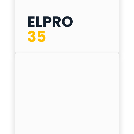
ELPRO
ELPRO 35
35