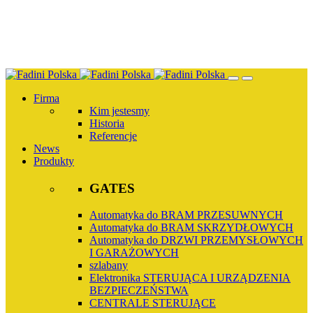
Przejdź
do
treści
Firma
Kim jestesmy
Historia
Referencje
News
Produkty
GATES
Automatyka do BRAM PRZESUWNYCH
Automatyka do BRAM SKRZYDŁOWYCH
Automatyka do DRZWI PRZEMYSŁOWYCH
I GARAŻOWYCH
szlabany
Elektronika STERUJĄCA I URZĄDZENIA
BEZPIECZEŃSTWA
CENTRALE STERUJĄCE