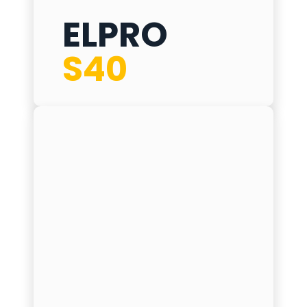
ELPRO
ELPRO S40
S40