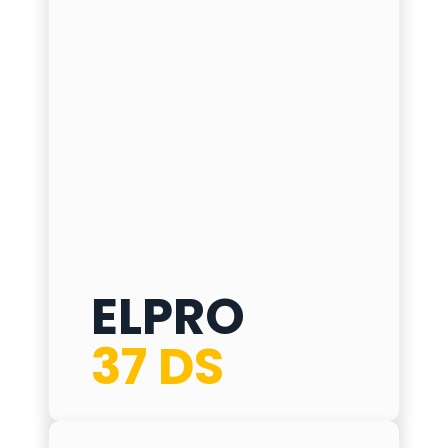
ELPRO
ELPRO 37 DS
37 DS