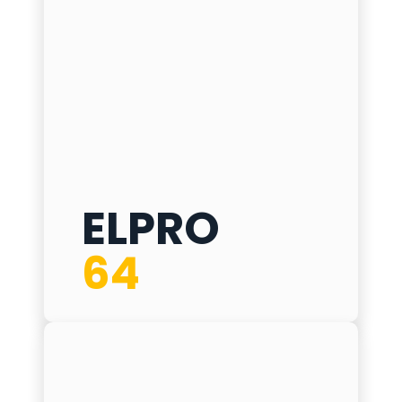
ELPRO
ELPRO 64
64