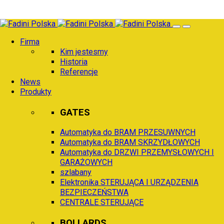
Przejdź
do
Firma
treści
Kim jestesmy
Historia
Referencje
News
Produkty
GATES
Automatyka do BRAM PRZESUWNYCH
Automatyka do BRAM SKRZYDŁOWYCH
Automatyka do DRZWI PRZEMYSŁOWYCH I
GARAŻOWYCH
szlabany
Elektronika STERUJĄCA I URZĄDZENIA
BEZPIECZEŃSTWA
CENTRALE STERUJĄCE
BOLLARDS