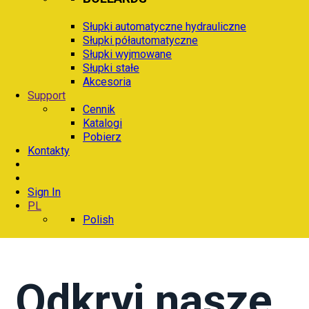
Słupki automatyczne hydrauliczne
Słupki półautomatyczne
Słupki wyjmowane
Słupki stałe
Akcesoria
Support
Cennik
Katalogi
Pobierz
Kontakty
Sign In
PL
Polish
Odkryj nasze