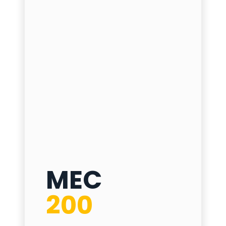
MEC
MEC 200
200