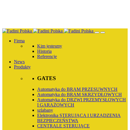
Przejdź
do
treści
Firma
Kim jestesmy
Historia
Referencje
News
Produkty
GATES
Automatyka do BRAM PRZESUWNYCH
Automatyka do BRAM SKRZYDŁOWYCH
Automatyka do DRZWI PRZEMYSŁOWYCH
I GARAŻOWYCH
szlabany
Elektronika STERUJĄCA I URZĄDZENIA
BEZPIECZEŃSTWA
CENTRALE STERUJĄCE