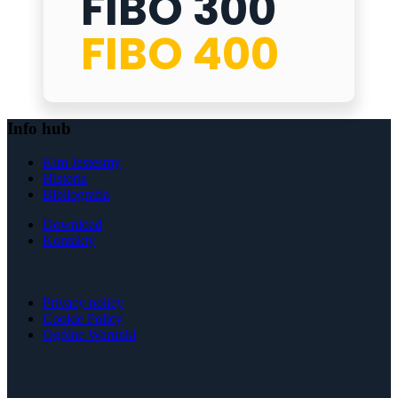
FIBO 300
FIBO 300 - FIBO 400
FIBO 400
Info hub
Kim Jestesmy
Historia
Bibliografia
Download
Kontakty
Privacy policy
Cookie Policy
Ogólne Warunki