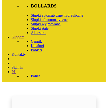
BOLLARDS
Słupki automatyczne hydrauliczne
Słupki półautomatyczne
Słupki wyjmowane
Słupki stałe
Akcesoria
Support
Cennik
Katalogi
Pobierz
Kontakty
Sign In
PL
Polish