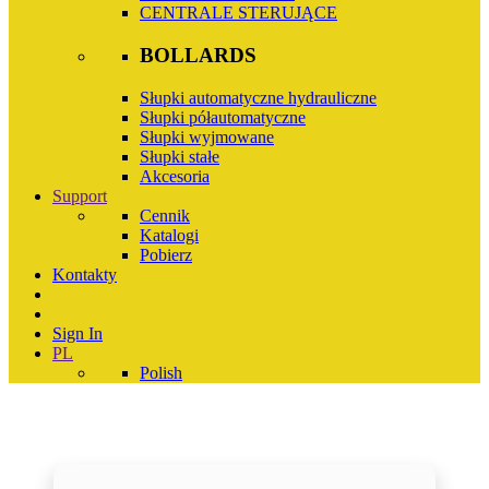
CENTRALE STERUJĄCE
BOLLARDS
Słupki automatyczne hydrauliczne
Słupki półautomatyczne
Słupki wyjmowane
Słupki stałe
Akcesoria
Support
Cennik
Katalogi
Pobierz
Kontakty
Sign In
PL
Polish