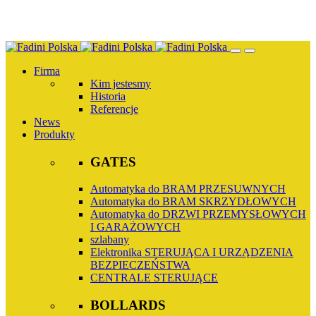
Przejdź
do
treści
Firma
Kim jestesmy
Historia
Referencje
News
Produkty
GATES
Automatyka do BRAM PRZESUWNYCH
Automatyka do BRAM SKRZYDŁOWYCH
Automatyka do DRZWI PRZEMYSŁOWYCH
I GARAŻOWYCH
szlabany
Elektronika STERUJĄCA I URZĄDZENIA
BEZPIECZEŃSTWA
CENTRALE STERUJĄCE
BOLLARDS