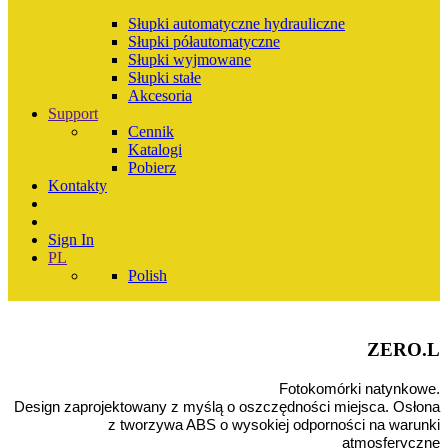
Słupki automatyczne hydrauliczne
Słupki półautomatyczne
Słupki wyjmowane
Słupki stałe
Akcesoria
Support
Cennik
Katalogi
Pobierz
Kontakty
Sign In
PL
Polish
ZERO.L
Fotokomórki natynkowe.
Design zaprojektowany z myślą o oszczędności miejsca. Osłona
z tworzywa ABS o wysokiej odporności na warunki
atmosferyczne