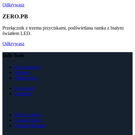
Odkrywasz
ZERO.PB
Przełącznik z trzema przyciskami, podświetlana ramka z białym
światłem LED.
Odkrywasz
Info hub
Kim Jestesmy
Historia
Bibliografia
Download
Kontakty
Privacy policy
Cookie Policy
Ogólne Warunki